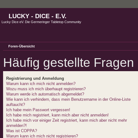
LUCKY - DICE - E.V.
Lucky Dice eV. Die Germeringer Tabletop Community
Foren-Übersicht
Häufig gestellte Fragen
Registrierung und Anmeldung
Warum kann ich mich nicht anmelden?
Wozu muss ich mich überhaupt registrieren?
Warum werde ich automatisch abgemeldet?
Wie kann ich verhindern, dass mein Benutzername in der Online-Liste
auftaucht?
Ich habe mein Passwort vergessen!
Ich habe mich registriert, kann mich aber nicht anmelden!
Ich habe mich vor einiger Zeit registriert, kann mich aber nicht mehr
anmelden?!
Was ist COPPA?
Warum kann ich mich nicht registrieren?