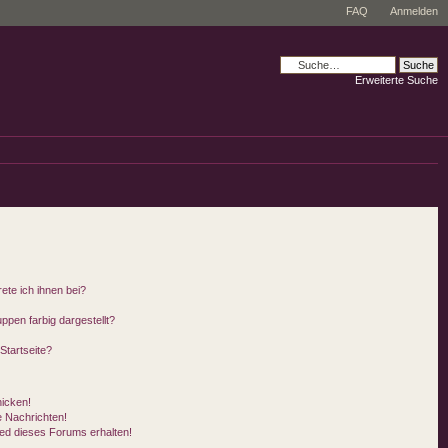
FAQ
Anmelden
Erweiterte Suche
ete ich ihnen bei?
pen farbig dargestellt?
Startseite?
hicken!
 Nachrichten!
ied dieses Forums erhalten!