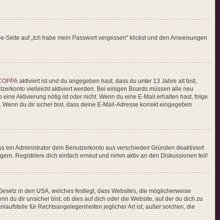
elde-Seite auf „Ich habe mein Passwort vergessen“ klickst und den Anweisungen
COPPA
aktiviert ist und du angegeben hast, dass du unter 13 Jahre alt bist,
zerkonto vielleicht aktiviert werden. Bei einigen Boards müssen alle neu
 eine Aktivierung nötig ist oder nicht. Wenn du eine E-Mail erhalten hast, folge
 Wenn du dir sicher bist, dass deine E-Mail-Adresse korrekt eingegeben
ss ein Administrator dein Benutzerkonto aus verschieden Gründen deaktiviert
ern. Registriere dich einfach erneut und nimm aktiv an den Diskussionen teil!
Gesetz in den USA, welches festlegt, dass Websites, die möglicherweise
du dir unsicher bist, ob dies auf dich oder die Website, auf der du dich zu
laufstelle für Rechtsangelegenheiten jeglicher Art ist; außer solchen, die