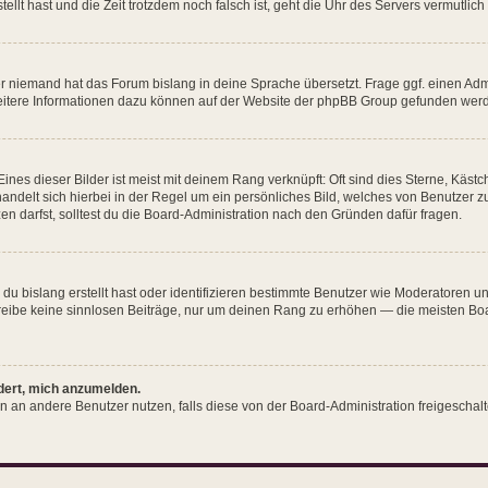
tellt hast und die Zeit trotzdem noch falsch ist, geht die Uhr des Servers vermutli
r niemand hat das Forum bislang in deine Sprache übersetzt. Frage ggf. einen Admin
 Weitere Informationen dazu können auf der Website der phpBB Group gefunden werd
nes dieser Bilder ist meist mit deinem Rang verknüpft: Oft sind dies Sterne, Käst
handelt sich hierbei in der Regel um ein persönliches Bild, welches von Benutzer 
 darfst, solltest du die Board-Administration nach den Gründen dafür fragen.
du bislang erstellt hast oder identifizieren bestimmte Benutzer wie Moderatoren 
chreibe keine sinnlosen Beiträge, nur um deinen Rang zu erhöhen — die meisten Bo
rdert, mich anzumelden.
hten an andere Benutzer nutzen, falls diese von der Board-Administration freiges