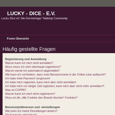
LUCKY - DICE - E.V.
Lucky Dice eV. Die Germeringer Tabletop Community
Foren-Übersicht
Häufig gestellte Fragen
Registrierung und Anmeldung
Warum kann ich mich nicht anmelden?
Wozu muss ich mich überhaupt registrieren?
Warum werde ich automatisch abgemeldet?
Wie kann ich verhindern, dass mein Benutzername in der Online-Liste auftaucht?
Ich habe mein Passwort vergessen!
Ich habe mich registriert, kann mich aber nicht anmelden!
Ich habe mich vor einiger Zeit registriert, kann mich aber nicht mehr anmelden?!
Was ist COPPA?
Warum kann ich mich nicht registrieren?
Wozu ist die „Alle Cookies des Boards löschen“-Funktion?
Benutzerpräferenzen und -einstellungen
Wie kann ich meine Einstellungen ändern?
Die Forenuhr geht falsch!