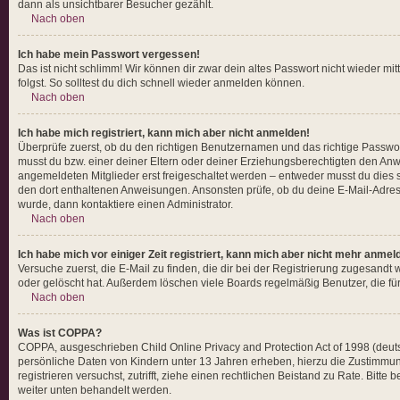
dann als unsichtbarer Besucher gezählt.
Nach oben
Ich habe mein Passwort vergessen!
Das ist nicht schlimm! Wir können dir zwar dein altes Passwort nicht wieder m
folgst. So solltest du dich schnell wieder anmelden können.
Nach oben
Ich habe mich registriert, kann mich aber nicht anmelden!
Überprüfe zuerst, ob du den richtigen Benutzernamen und das richtige Passw
musst du bzw. einer deiner Eltern oder deiner Erziehungsberechtigten den Anwei
angemeldeten Mitglieder erst freigeschaltet werden – entweder musst du dies selb
den dort enthaltenen Anweisungen. Ansonsten prüfe, ob du deine E-Mail-Adress
wurde, dann kontaktiere einen Administrator.
Nach oben
Ich habe mich vor einiger Zeit registriert, kann mich aber nicht mehr anmel
Versuche zuerst, die E-Mail zu finden, die dir bei der Registrierung zugesan
oder gelöscht hat. Außerdem löschen viele Boards regelmäßig Benutzer, die für
Nach oben
Was ist COPPA?
COPPA, ausgeschrieben Child Online Privacy and Protection Act of 1998 (deuts
persönliche Daten von Kindern unter 13 Jahren erheben, hierzu die Zustimmung
registrieren versuchst, zutrifft, ziehe einen rechtlichen Beistand zu Rate. Bit
weiter unten behandelt werden.