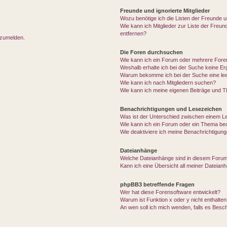
Freunde und ignorierte Mitglieder
Wozu benötige ich die Listen der Freunde un
Wie kann ich Mitglieder zur Liste der Freun
entfernen?
nzumelden.
Die Foren durchsuchen
Wie kann ich ein Forum oder mehrere For
Weshalb erhalte ich bei der Suche keine E
Warum bekomme ich bei der Suche eine lee
Wie kann ich nach Mitgliedern suchen?
Wie kann ich meine eigenen Beiträge und 
Benachrichtigungen und Lesezeichen
Was ist der Unterschied zwischen einem 
Wie kann ich ein Forum oder ein Thema b
Wie deaktiviere ich meine Benachrichtigun
Dateianhänge
Welche Dateianhänge sind in diesem Forum
Kann ich eine Übersicht all meiner Dateian
phpBB3 betreffende Fragen
Wer hat diese Forensoftware entwickelt?
Warum ist Funktion x oder y nicht enthalte
An wen soll ich mich wenden, falls es Besc