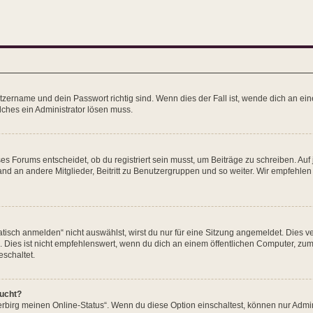
zername und dein Passwort richtig sind. Wenn dies der Fall ist, wende dich an eine
lches ein Administrator lösen muss.
 Forums entscheidet, ob du registriert sein musst, um Beiträge zu schreiben. Auf je
nd an andere Mitglieder, Beitritt zu Benutzergruppen und so weiter. Wir empfehlen di
ch anmelden“ nicht auswählst, wirst du nur für eine Sitzung angemeldet. Dies v
es ist nicht empfehlenswert, wenn du dich an einem öffentlichen Computer, zum Be
schaltet.
aucht?
erbirg meinen Online-Status“. Wenn du diese Option einschaltest, können nur Admi