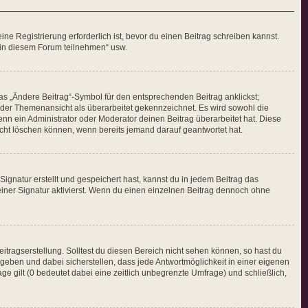
e Registrierung erforderlich ist, bevor du einen Beitrag schreiben kannst.
n in diesem Forum teilnehmen“ usw.
as „Ändere Beitrag“-Symbol für den entsprechenden Beitrag anklickst;
in der Themenansicht als überarbeitet gekennzeichnet. Es wird sowohl die
nn ein Administrator oder Moderator deinen Beitrag überarbeitet hat. Diese
nicht löschen können, wenn bereits jemand darauf geantwortet hat.
gnatur erstellt und gespeichert hast, kannst du in jedem Beitrag das
ner Signatur aktivierst. Wenn du einen einzelnen Beitrag dennoch ohne
itragserstellung. Solltest du diesen Bereich nicht sehen können, so hast du
ngeben und dabei sicherstellen, dass jede Antwortmöglichkeit in einer eigenen
ge gilt (0 bedeutet dabei eine zeitlich unbegrenzte Umfrage) und schließlich,