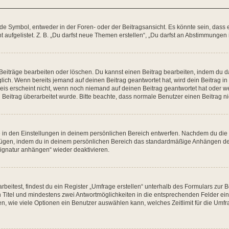
Symbol, entweder in der Foren- oder der Beitragsansicht. Es könnte sein, dass ein
 aufgelistet. Z. B. „Du darfst neue Themen erstellen“, „Du darfst an Abstimmunge
 Beiträge bearbeiten oder löschen. Du kannst einen Beitrag bearbeiten, indem du d
glich. Wenn bereits jemand auf deinen Beitrag geantwortet hat, wird dein Beitrag 
eis erscheint nicht, wenn noch niemand auf deinen Beitrag geantwortet hat oder we
ein Beitrag überarbeitet wurde. Bitte beachte, dass normale Benutzer einen Beitrag 
in den Einstellungen in deinem persönlichen Bereich entwerfen. Nachdem du die Si
ufügen, indem du in deinem persönlichen Bereich das standardmäßige Anhängen dei
Signatur anhängen“ wieder deaktivieren.
itest, findest du ein Register „Umfrage erstellen“ unterhalb des Formulars zur Be
en Titel und mindestens zwei Antwortmöglichkeiten in die entsprechenden Felder ei
n, wie viele Optionen ein Benutzer auswählen kann, welches Zeitlimit für die Umfra