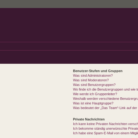
Benutzer-Stufen und Gruppen
Was sind Administratoren?
Was sind Moderatoren?
Was sind Benutzergruppen?
Wo finde ich die Benutzergruppen und wie tr
Wie werde ich Gruppenleiter?
Weshalb werden verschiedene Benutzergrup
Was ist eine Hauptgruppe?
Was bedeutet der „Das Team“-Link auf der 
Private Nachrichten
Ich kann keine Privaten Nachrichten versc
Ich bekomme ständig unerwünschte Private
Ich habe eine Spam-E-Mail von einem Mitgl