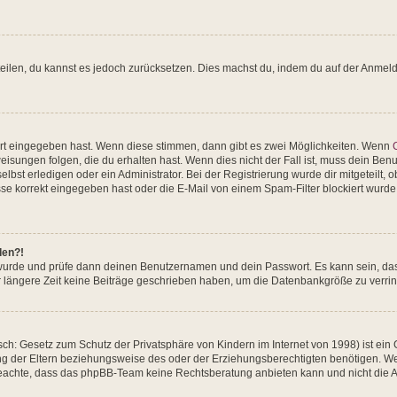
itteilen, du kannst es jedoch zurücksetzen. Dies machst du, indem du auf der Anm
ort eingegeben hast. Wenn diese stimmen, dann gibt es zwei Möglichkeiten. Wenn
sungen folgen, die du erhalten hast. Wenn dies nicht der Fall ist, muss dein Benut
st erledigen oder ein Administrator. Bei der Registrierung wurde dir mitgeteilt, ob
e korrekt eingegeben hast oder die E-Mail von einem Spam-Filter blockiert wurde.
den?!
dt wurde und prüfe dann deinen Benutzernamen und dein Passwort. Es kann sein, da
 längere Zeit keine Beiträge geschrieben haben, um die Datenbankgröße zu verring
ch: Gesetz zum Schutz der Privatsphäre von Kindern im Internet von 1998) ist ein 
 der Eltern beziehungsweise des oder der Erziehungsberechtigten benötigen. Wenn 
te beachte, dass das phpBB-Team keine Rechtsberatung anbieten kann und nicht die An