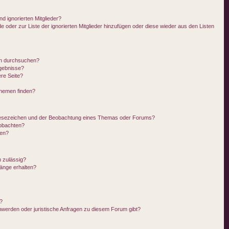
d ignorierten Mitglieder?
de oder zur Liste der ignorierten Mitglieder hinzufügen oder diese wieder aus den Listen
en durchsuchen?
rgebnisse?
re Seite?
Themen finden?
Lesezeichen und der Beobachtung eines Themas oder Forums?
eobachten?
gen?
 zulässig?
hänge erhalten?
n?
hwerden oder juristische Anfragen zu diesem Forum gibt?