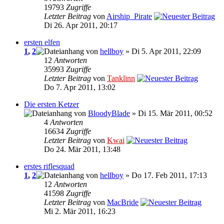
19793
Zugriffe
Letzter Beitrag
von
Airship_Pirate
Di 26. Apr 2011, 20:17
ersten elfen
1
,
2
von
hellboy
» Di 5. Apr 2011, 22:09
12
Antworten
35993
Zugriffe
Letzter Beitrag
von
Tanklinn
Do 7. Apr 2011, 13:02
Die ersten Ketzer
von
BloodyBlade
» Di 15. Mär 2011, 00:52
4
Antworten
16634
Zugriffe
Letzter Beitrag
von
Kwai
Do 24. Mär 2011, 13:48
erstes riflesquad
1
,
2
von
hellboy
» Do 17. Feb 2011, 17:13
12
Antworten
41598
Zugriffe
Letzter Beitrag
von
MacBride
Mi 2. Mär 2011, 16:23