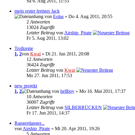
Sa 6. Aug 2011, 11:53
mein erster fertiger Jack
von
Eolas
» Do 4. Aug 2011, 20:55
2
Antworten
13024
Zugriffe
Letzter Beitrag
von
Airship_Pirate
Fr 5. Aug 2011, 13:02
Trollorgie
1
,
2
von
Kwai
» Di 21. Jun 2011, 20:08
12
Antworten
36424
Zugriffe
Letzter Beitrag
von
Kwai
Mo 27. Jun 2011, 17:53
new projekt
1
,
2
von
hellboy
» Mo 16. Mai 2011, 17:37
10
Antworten
36007
Zugriffe
Letzter Beitrag
von
SILBERRÜCKEN
Fr 17. Jun 2011, 14:37
Rangerdanger...
von
Airship_Pirate
» Mi 20. Apr 2011, 19:26
5
Antworten