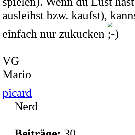
spielen). Wenn du Lust has
ausleihst bzw. kaufst), kan
einfach nur zukucken
VG
Mario
picard
Nerd
Beiträge:
30