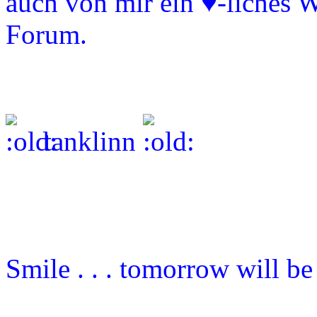
auch von mir ein ♥-liches 
Forum.
tanklinn
Smile . . . tomorrow will b