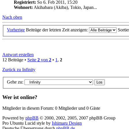
Registriert:
So 6. Feb 2011, 15:20
Wohnort:
Akihabara (Akiba), Tokio, Japan...
Nach oben
Vorherige
Beiträge der letzten Zeit anzeigen:
Sorti
Antwort erstellen
12 Beiträge •
Seite
2
von
2
•
1
,
2
Zurück zu Infinity
Gehe zu:
Wer ist online?
Mitglieder in diesem Forum: 0 Mitglieder und 0 Gäste
Powered by
phpBB
© 2000, 2002, 2005, 2007 phpBB Group
Pro Ubuntu Lucid style by
Ishimaru Design
Deutsche Übersetzung durch
phpBB.de