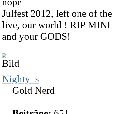
nope
Julfest 2012, left one of t
live, our world ! RIP MINI
and your GODS!
Nighty_s
Gold Nerd
Beiträge:
651