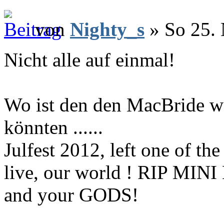
von
Nighty_s
» So 25. 
Nicht alle auf einmal!
Wo ist den den MacBride w
könnten ......
Julfest 2012, left one of t
live, our world ! RIP MINI
and your GODS!