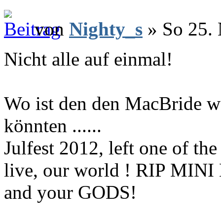
von
Nighty_s
» So 25. 
Nicht alle auf einmal!
Wo ist den den MacBride w
könnten ......
Julfest 2012, left one of t
live, our world ! RIP MINI
and your GODS!