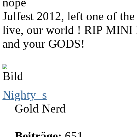
nope
Julfest 2012, left one of t
live, our world ! RIP MINI
and your GODS!
Nighty_s
Gold Nerd
Beiträge:
651